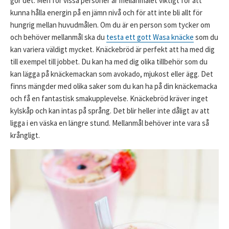
gör det. Men för vissa personer är mellanmålet viktigt för att
kunna hålla energin på en jämn nivå och för att inte bli allt för
hungrig mellan huvudmålen. Om du är en person som tycker om
och behöver mellanmål ska du
testa ett gott Wasa knäcke
som du
kan variera väldigt mycket. Knäckebröd är perfekt att ha med dig
till exempel till jobbet. Du kan ha med dig olika tillbehör som du
kan lägga på knäckemackan som avokado, mjukost eller ägg. Det
finns mängder med olika saker som du kan ha på din knäckemacka
och få en fantastisk smakupplevelse. Knäckebröd kräver inget
kylskåp och kan intas på språng. Det blir heller inte dåligt av att
ligga i en väska en längre stund. Mellanmål behöver inte vara så
krångligt.