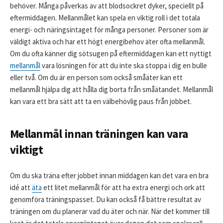
behöver. Många påverkas av att blodsockret dyker, speciellt på
eftermiddagen. Mellanmålet kan spela en viktig roll i det totala
energi- och näringsintaget för många personer. Personer som är
väldigt aktiva och har ett högt energibehov äter ofta mellanmål.
Om du ofta känner dig sötsugen på eftermiddagen kan ett nyttigt
mellanmål
vara lösningen för att du inte ska stoppa i dig en bulle
eller två. Om du är en person som också småäter kan ett
mellanmål hjälpa dig att hålla dig borta från småätandet. Mellanmål
kan vara ett bra sätt att ta en välbehövlig paus från jobbet.
Mellanmål innan träningen kan vara
viktigt
Om du ska träna efter jobbet innan middagen kan det vara en bra
idé att
äta
ett litet mellanmål för att ha extra energi och ork att
genomföra träningspasset. Du kan också få bättre resultat av
träningen om du planerar vad du äter och när. När det kommer till