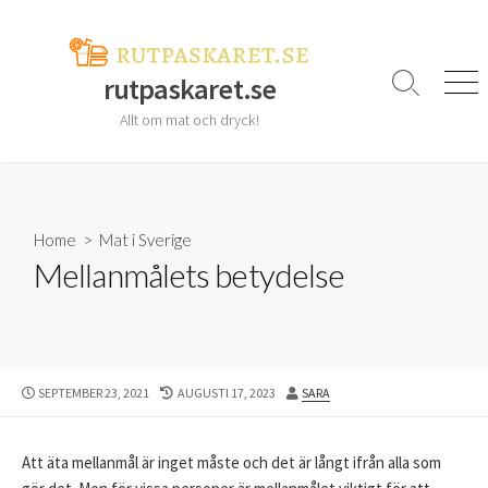
Skip
to
content
rutpaskaret.se
Search
Men
Toggle
Allt om mat och dryck!
Home
>
Mat i Sverige
Mellanmålets betydelse
PUBLISHED
LAST
AUTHOR
SEPTEMBER 23, 2021
AUGUSTI 17, 2023
SARA
DATE
MODIFIED
DATE
Att äta mellanmål är inget måste och det är långt ifrån alla som