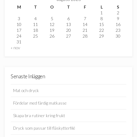
M
T
O
T
F
L
S
1
2
3
4
5
6
7
8
9
10
11
12
13
14
15
16
17
18
19
20
21
22
23
24
25
26
27
28
29
30
31
« nov
Senaste Inläggen
Mat och dryck
Fördelar med färdig matkasse
Skapa bra rutiner kring frukt
Dryck som passar till fläskytterfilé