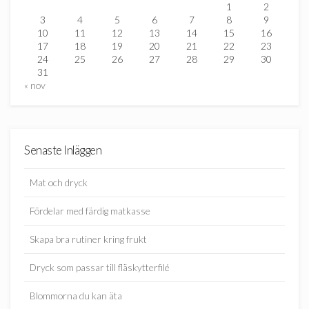
1
2
3
4
5
6
7
8
9
10
11
12
13
14
15
16
17
18
19
20
21
22
23
24
25
26
27
28
29
30
31
« nov
Senaste Inläggen
Mat och dryck
Fördelar med färdig matkasse
Skapa bra rutiner kring frukt
Dryck som passar till fläskytterfilé
Blommorna du kan äta