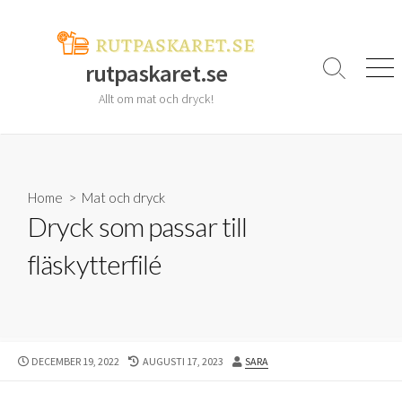
Skip
to
content
rutpaskaret.se
Search
Men
Toggle
Allt om mat och dryck!
Home
>
Mat och dryck
Dryck som passar till
fläskytterfilé
PUBLISHED
LAST
AUTHOR
DECEMBER 19, 2022
AUGUSTI 17, 2023
SARA
DATE
MODIFIED
DATE