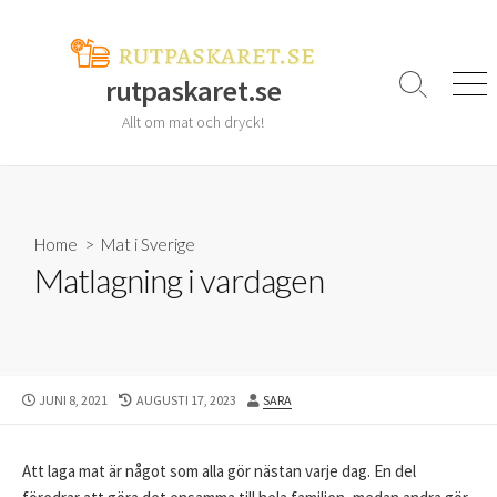
Skip
to
content
rutpaskaret.se
Search
Men
Toggle
Allt om mat och dryck!
Home
>
Mat i Sverige
Matlagning i vardagen
PUBLISHED
LAST
AUTHOR
JUNI 8, 2021
AUGUSTI 17, 2023
SARA
DATE
MODIFIED
DATE
Att laga mat är något som alla gör nästan varje dag. En del