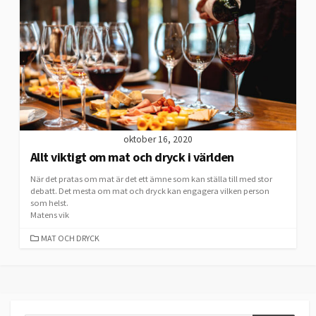
oktober 16, 2020
Allt viktigt om mat och dryck i världen
När det pratas om mat är det ett ämne som kan ställa till med stor
debatt. Det mesta om mat och dryck kan engagera vilken person
som helst.
Matens vik
CATEGORIES
MAT OCH DRYCK