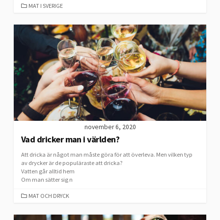
CATEGORIES
MAT I SVERIGE
november 6, 2020
Vad dricker man i världen?
Att dricka är något man måste göra för att överleva. Men vilken typ
av drycker är de populäraste att dricka?
Vatten går alltid hem
Om man sätter sig n
CATEGORIES
MAT OCH DRYCK