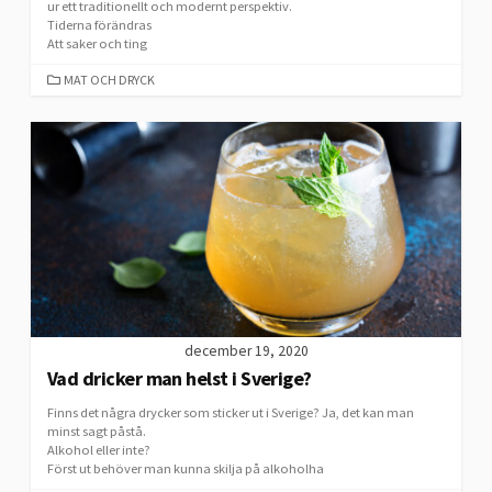
ur ett traditionellt och modernt perspektiv.
Tiderna förändras
Att saker och ting
CATEGORIES
MAT OCH DRYCK
december 19, 2020
Vad dricker man helst i Sverige?
Finns det några drycker som sticker ut i Sverige? Ja, det kan man
minst sagt påstå.
Alkohol eller inte?
Först ut behöver man kunna skilja på alkoholha