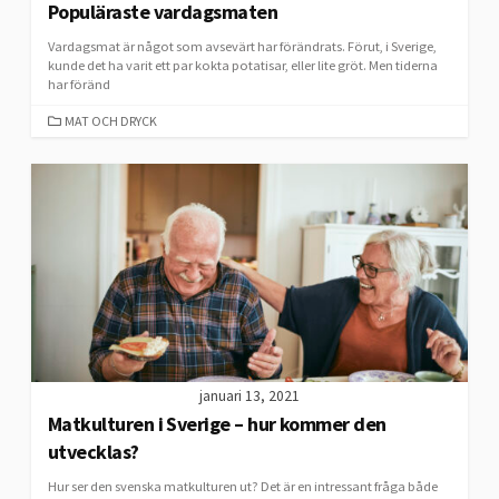
Populäraste vardagsmaten
Vardagsmat är något som avsevärt har förändrats. Förut, i Sverige,
kunde det ha varit ett par kokta potatisar, eller lite gröt. Men tiderna
har föränd
CATEGORIES
MAT OCH DRYCK
januari 13, 2021
Matkulturen i Sverige – hur kommer den
utvecklas?
Hur ser den svenska matkulturen ut? Det är en intressant fråga både