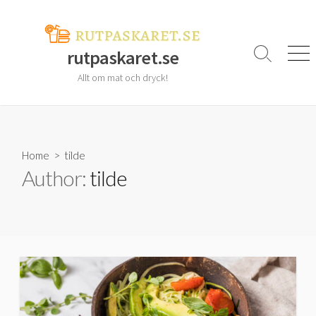
Skip
to
content
rutpaskaret.se
Search
Men
Toggle
Allt om mat och dryck!
Home
> tilde
Author:
tilde