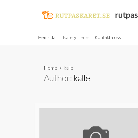
Skip
to
rutpas
content
Mat och dryck
Hemsida
Kategorier
Kontakta oss
Mat i Sverige
Home
> kalle
Author:
kalle