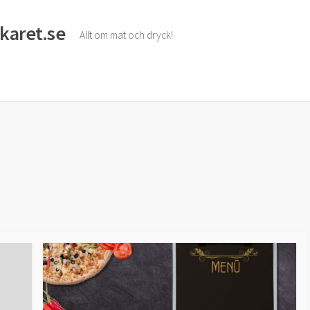
karet.se
Allt om mat och dryck!